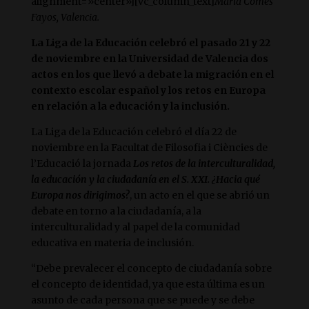
alignment=»center»][vc_column_text]
María Comes
Fayos, Valencia.
La Liga de la Educación celebró el pasado 21 y 22
de noviembre en la Universidad de Valencia dos
actos en los que llevó a debate la migración en el
contexto escolar español y los retos en Europa
en relación a la educación y la inclusión.
La Liga de la Educación celebró el día 22 de
noviembre en la Facultat de Filosofia i Ciències de
l’Educació la jornada
Los retos de la interculturalidad,
la educación y la ciudadanía en el S. XXI. ¿Hacia qué
Europa nos dirigimos?
, un acto en el que se abrió un
debate en torno a la ciudadanía, a la
interculturalidad y al papel de la comunidad
educativa en materia de inclusión.
“Debe prevalecer el concepto de ciudadanía sobre
el concepto de identidad, ya que esta última es un
asunto de cada persona que se puede y se debe