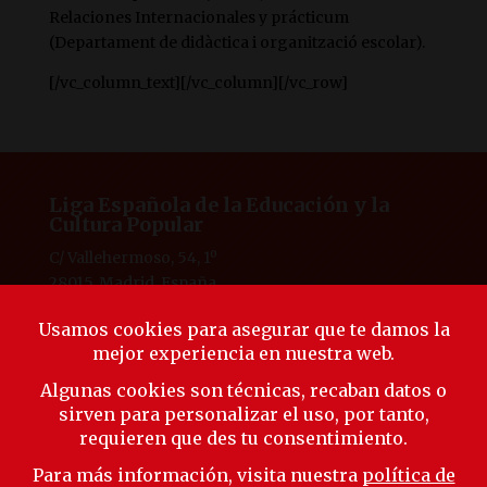
Relaciones Internacionales y prácticum
(Departament de didàctica i organització escolar).
[/vc_column_text][/vc_column][/vc_row]
Liga Española de la Educación y la
Cultura Popular
C/ Vallehermoso, 54, 1º
28015, Madrid, España
Tlf. 91 594 53 38
laliga@ligaeducacion.org
© Liga Educación 2025 |
Aviso Legal
|
Política de
Privacidad
|
Política de Cookies
Síguenos