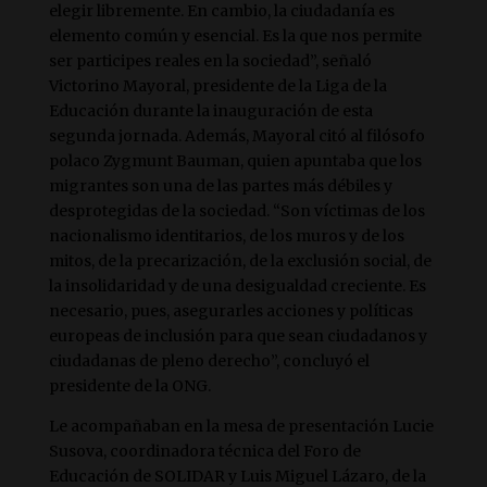
elegir libremente. En cambio, la ciudadanía es
elemento común y esencial. Es la que nos permite
ser participes reales en la sociedad”, señaló
Victorino Mayoral, presidente de la Liga de la
Educación durante la inauguración de esta
segunda jornada. Además, Mayoral citó al filósofo
polaco Zygmunt Bauman, quien apuntaba que los
migrantes son una de las partes más débiles y
desprotegidas de la sociedad. “Son víctimas de los
nacionalismo identitarios, de los muros y de los
mitos, de la precarización, de la exclusión social, de
la insolidaridad y de una desigualdad creciente. Es
necesario, pues, asegurarles acciones y políticas
europeas de inclusión para que sean ciudadanos y
ciudadanas de pleno derecho”, concluyó el
presidente de la ONG.
Le acompañaban en la mesa de presentación Lucie
Susova, coordinadora técnica del Foro de
Educación de SOLIDAR y Luis Miguel Lázaro, de la