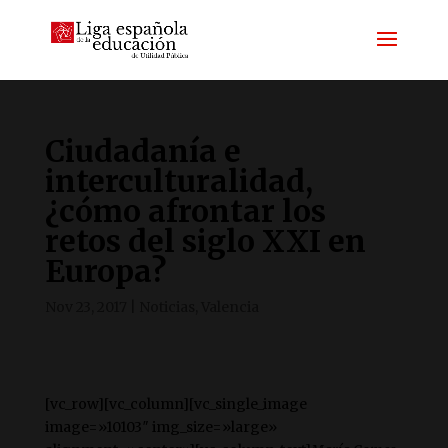
Ciudadanía e
interculturalidad,
¿cómo afrontar los
retos del siglo XXI en
Europa?
Nov 23, 2017
|
Noticias
,
Valencia
[vc_row][vc_column][vc_single_image
image=»10103″ img_size=»large»