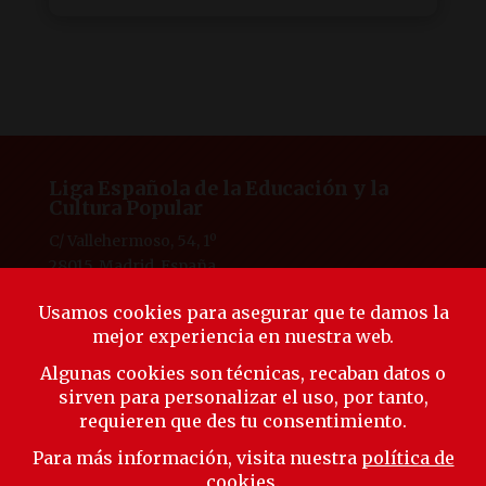
Liga Española de la Educación y la
Cultura Popular
C/ Vallehermoso, 54, 1º
28015, Madrid, España
Tlf. 91 594 53 38
laliga@ligaeducacion.org
© Liga Educación 2025 |
Aviso Legal
|
Política de
Privacidad
|
Política de Cookies
Síguenos