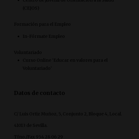
Centro de Juvenil de Orientación a la Salud
(CEJOS)
Formación para el Empleo
In-Fórmate Empleo
Voluntariado
Curso Online ‘Educar en valores para el
Voluntariado’
Datos de contacto
C/ Luis Ortiz Muñoz, 5, Conjunto 2, Bloque 4, Local.
41013 de Sevilla.
Tfno./Fax 954 28 06 29