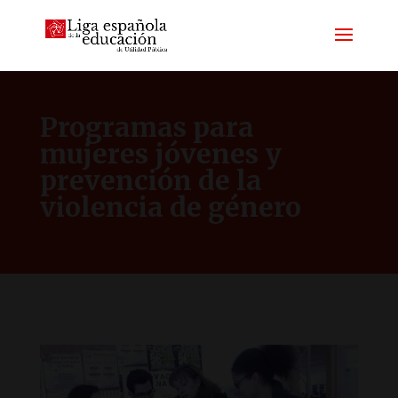
Programas para
mujeres jóvenes y
prevención de la
violencia de género