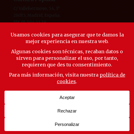
C/ Vallehermoso, 54, 1º
28015, Madrid, España
Tlf. 91 594 53 38
laliga@ligaeducacion.org
© Liga Educación 2025 |
Aviso Legal
|
Política de
Privacidad
|
Política de Cookies
Síguenos
Suscríbete a nuestra newsletter